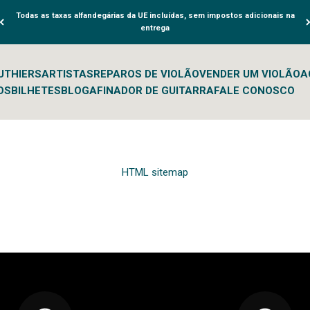
Todas as taxas alfandegárias da UE incluídas, sem impostos adicionais na
entrega
UTHIERS
ARTISTAS
REPAROS DE VIOLÃO
VENDER UM VIOLÃO
A
OS
BILHETES
BLOG
AFINADOR DE GUITARRA
FALE CONOSCO
HTML sitemap