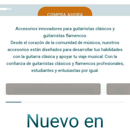
Ir al artículo 1
Ir al artículo 2
Ir al artículo 3
COMPRA AHORA
Accesorios innovadores para guitarristas clásicos y
guitarristas flamencos.
Desde el corazón de la comunidad de músicos, nuestros
accesorios están diseñados para desarrollar tus habilidades
con la guitarra clásica y apoyar tu viaje musical. Con la
confianza de guitarristas clásicos y flamencos profesionales,
estudiantes y entusiastas por igual.
Armrest
Nuevo en