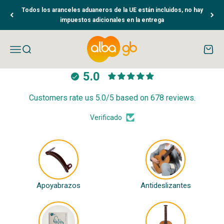
Ir al contenido
Todos los aranceles aduaneros de la UE están incluidos, no hay
impuestos adicionales en la entrega
Albaguitarbeads.com
Abrir menú de navegación
Abrir búsqueda
Abrir 
5.0
Customers rate us 5.0/5 based on 678 reviews.
Verificado
Apoyabrazos
Antideslizantes