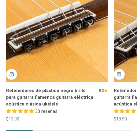
Retenedores de plástico negro brillo
Retenedor
5.0
para guitarra flamenca guitarra eléctrica
guitarra f
acústica clásica ukelele
acústica e
30 reseñas
Precio de oferta
Precio de o
$13.90
$19.90