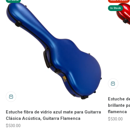
In Stock
New Product
In Stock
Estuche de
brillante p
flamenca
Estuche fibra de vidrio azul mate para Guitarra
Clásica Acústica, Guitarra Flamenca
Precio de o
$530.00
Precio de oferta
$530.00