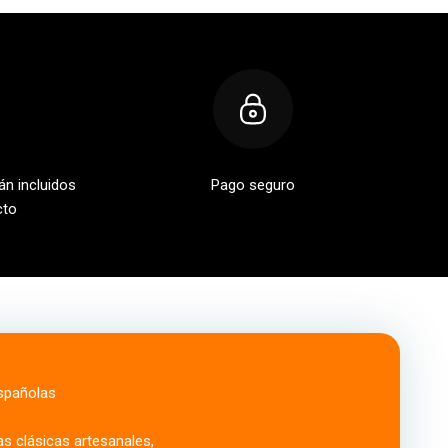
án incluidos
Pago seguro
cto
españolas
as clásicas artesanales,