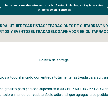
Todos los aranceles aduaneros de la UE están incluidos, no hay impuestos
adicionales en la entrega
ARRA
LUTHIERES
ARTISTAS
REPARACIONES DE GUITARRA
VEND
RTOS Y EVENTOS
ENTRADAS
BLOG
AFINADOR DE GUITARRA
C
Política de entrega
os a todo el mundo con entrega totalmente rastreada para su tranq
vío gratuito para pedidos superiores a 50 GBP / 60 EUR / 65 USD. A
 a todo el mundo por cada artículo adicional que agregue a su pedido