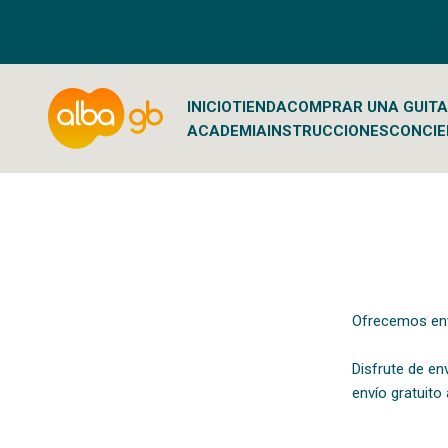
Ir al contenido
Albaguitarbeads.com
INICIO
TIENDA
COMPRAR UNA GUIT
ACADEMIA
INSTRUCCIONES
CONCIE
Ofrecemos enví
Disfrute de en
envío gratuito